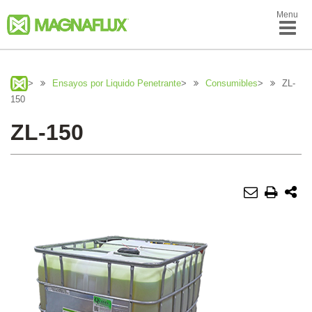
Menu
>
Ensayos por Liquido Penetrante
>
Consumibles
>
ZL-
150
ZL-150