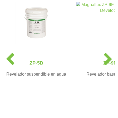
P
N
r
e
ZP-5B
ZP-9F
e
x
v
t
Revelador suspendible en agua
Revelador base 
i
o
u
s