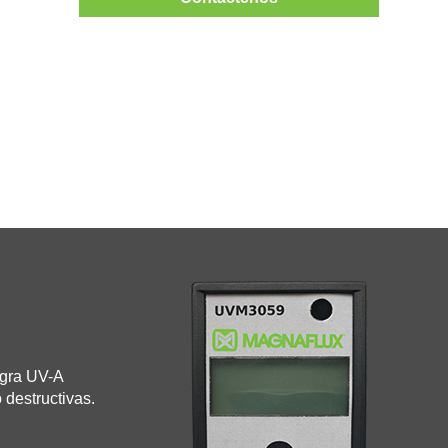
egra UV-A
 destructivas.