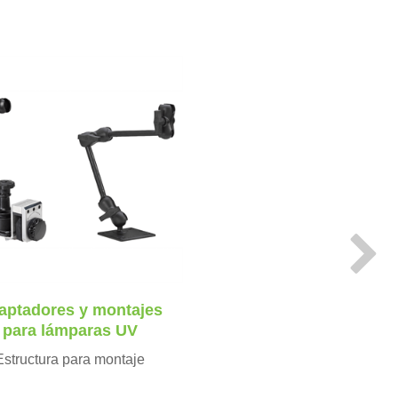
N
e
x
t
aptadores y montajes
para lámparas UV
Estructura para montaje