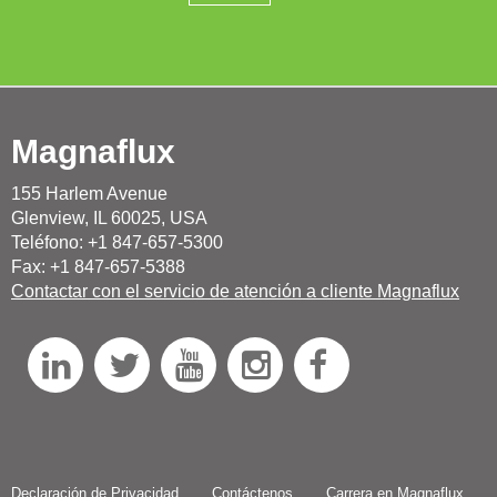
Magnaflux
155 Harlem Avenue
Glenview, IL 60025, USA
Teléfono: +1 847-657-5300
Fax: +1 847-657-5388
Contactar con el servicio de atención a cliente Magnaflux
L
T
Y
I
F
i
w
o
n
a
n
i
u
s
c
Declaración de Privacidad
Contáctenos
Carrera en Magnaflux