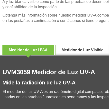
A y luz blanca visible como parte de las pruebas de desempe
y confiabilidad de la inspección.
Obtenga más información sobre nuestro medidor UV-A compacto
en las pestañas a continuación o contáctenos si tiene pregun
Medidor de Luz UV-A
Medidor de Luz Visible
UVM3059 Medidor de Luz UV-A
Mide la radiación de luz UV-A
El medidor de luz UV-A es un radiómetro digital compacto, robu
usadas en las pruebas fluorescentes penetrantes y las inspec