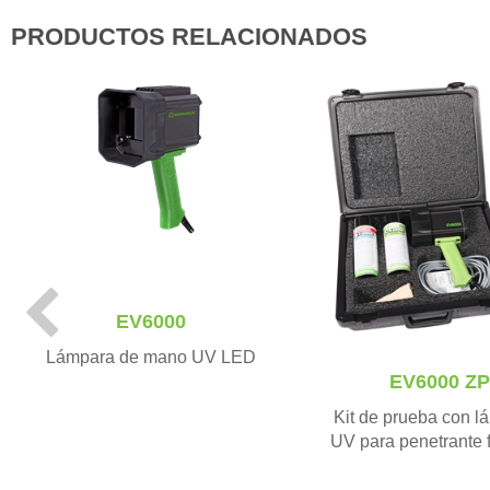
PRODUCTOS RELACIONADOS
P
EV6000
r
e
Lámpara de mano UV LED
v
EV6000 ZP
i
Kit de prueba con 
o
UV para penetrante 
u
s