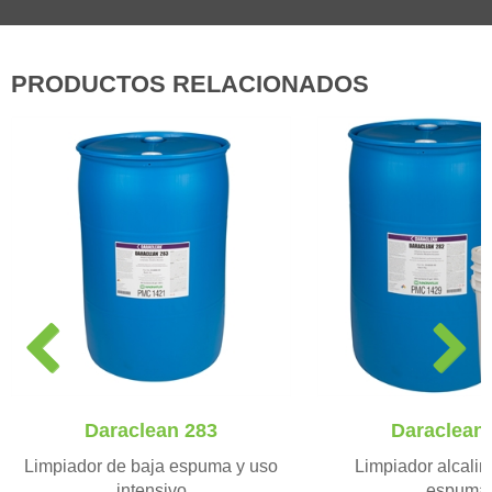
PRODUCTOS RELACIONADOS
P
N
r
e
e
x
v
t
Daraclean 283
Daraclean
i
o
Limpiador de baja espuma y uso
Limpiador alcalin
u
intensivo
espuma