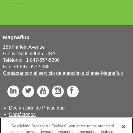
Magnaflux
155 Harlem Avenue
Glenview, IL 60025, USA
Teléfono: +1 847-657-5300
Fax: +1 847-657-5388
Contactar con el servicio de atención a cliente Magnaflux
L
T
Y
I
F
i
w
o
n
a
n
i
u
s
c
Declaración de Privacidad
Contáctenos
k
t
T
t
e
Carrera en Magnaflux
e
t
u
a
b
By clicking “Accept All Cookies”, you agree to the storing of
Términos y condiciones de venta
cookies on your device to enhance site navigation, analyze