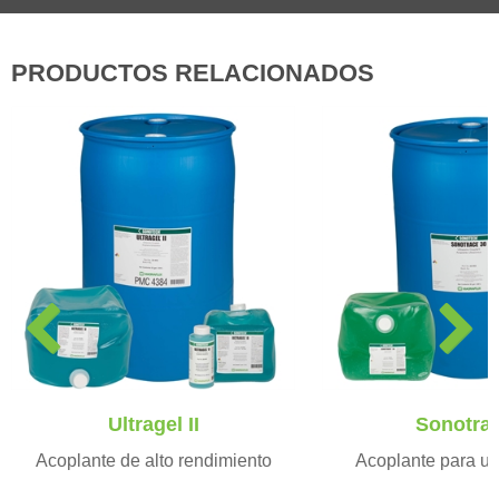
PRODUCTOS RELACIONADOS
P
N
r
e
e
x
v
t
i
Ultragel II
Sonotra
o
Acoplante de alto rendimiento
Acoplante para us
u
s