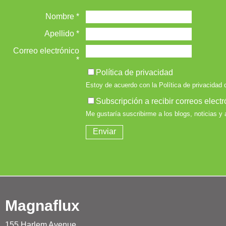
Magnaflux
155 Harlem Avenue