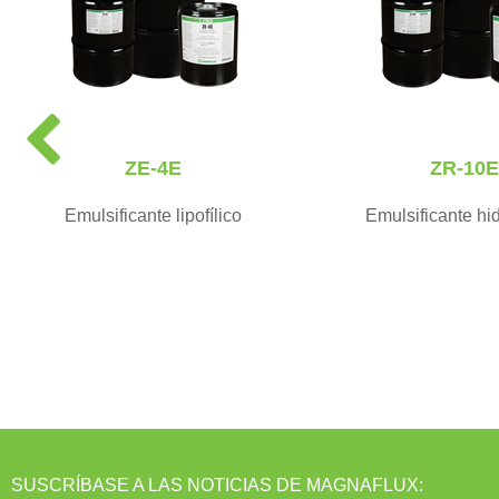
P
r
ZE-4E
ZR-10E
e
v
Emulsificante lipofílico
Emulsificante hid
i
o
u
s
SUSCRÍBASE A LAS NOTICIAS DE MAGNAFLUX: