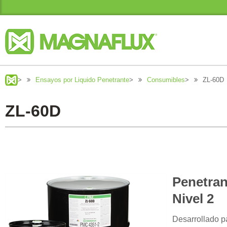
>
Ensayos por Liquido Penetrante
>
Consumibles
>
ZL-60D
ZL-60D
Penetran
Nivel 2
Desarrollado p