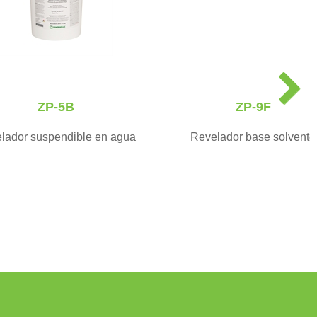
N
e
ZP-5B
ZP-9F
x
t
lador suspendible en agua
Revelador base solvente