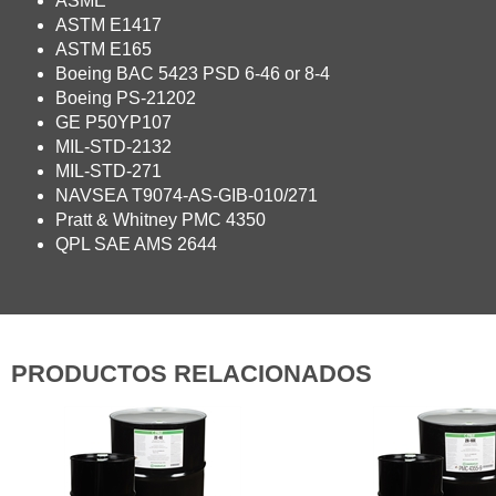
ASME
ASTM E1417
ASTM E165
Boeing BAC 5423 PSD 6-46 or 8-4
Boeing PS-21202
GE P50YP107
MIL-STD-2132
MIL-STD-271
NAVSEA T9074-AS-GIB-010/271
Pratt & Whitney PMC 4350
QPL SAE AMS 2644
PRODUCTOS RELACIONADOS