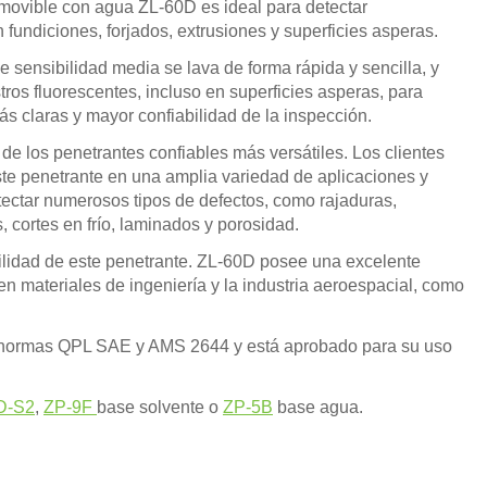
emovible con agua ZL-60D es ideal para detectar
 fundiciones, forjados, extrusiones y superficies asperas.
e sensibilidad media se lava de forma rápida y sencilla, y
ros fluorescentes, incluso en superficies asperas, para
s claras y mayor confiabilidad de la inspección.
e los penetrantes confiables más versátiles. Los clientes
te penetrante en una amplia variedad de aplicaciones y
tectar numerosos tipos de defectos, como rajaduras,
s, cortes en frío, laminados y porosidad.
bilidad de este penetrante. ZL-60D posee una excelente
en materiales de ingeniería y la industria aeroespacial, como
las normas QPL SAE y AMS 2644 y está aprobado para su uso
D-S2
,
ZP-9F
base solvente o
ZP-5B
base agua.