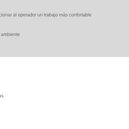
ionar al operador un trabajo más confortable
o ambiente
as