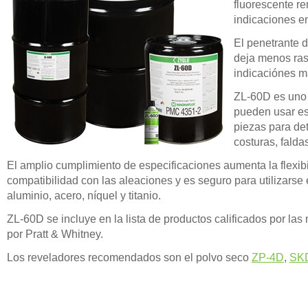
fluorescente r
indicaciones en
El penetrante d
deja menos rast
indicaciónes má
ZL-60D es uno d
pueden usar es
piezas para de
costuras, falda
El amplio cumplimiento de especificaciones aumenta la flexi
compatibilidad con las aleaciones y es seguro para utilizarse 
aluminio, acero, níquel y titanio.
ZL-60D se incluye en la lista de productos calificados por 
por Pratt & Whitney.
Los reveladores recomendados son el polvo seco
ZP-4D
,
SK