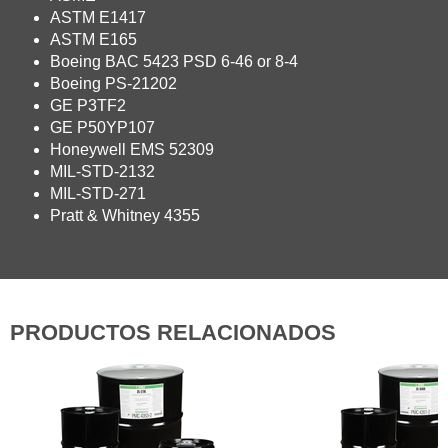
ASTM E1417
ASTM E165
Boeing BAC 5423 PSD 6-46 or 8-4
Boeing PS-21202
GE P3TF2
GE P50YP107
Honeywell EMS 52309
MIL-STD-2132
MIL-STD-271
Pratt & Whitney 4355
PRODUCTOS RELACIONADOS