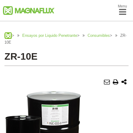
Menu
>
Ensayos por Liquido Penetrante
>
Consumibles
>
ZR-
10E
ZR-10E