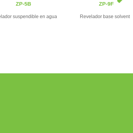
ZP-5B
ZP-9F
x
t
lador suspendible en agua
Revelador base solvente