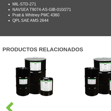
MIL-STD-271
NAVSEA T9074-AS-GIB-010/271
Pratt & Whitney PMC 4360
QPL SAE AMS 2644
PRODUCTOS RELACIONADOS
P
r