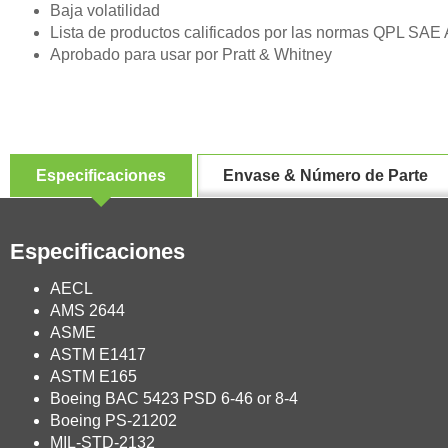
Baja volatilidad
Lista de productos calificados por las normas QPL SA
Aprobado para usar por Pratt & Whitney
Especificaciones
Envase & Número de Parte
Especificaciones
AECL
AMS 2644
ASME
ASTM E1417
ASTM E165
Boeing BAC 5423 PSD 6-46 or 8-4
Boeing PS-21202
MIL-STD-2132