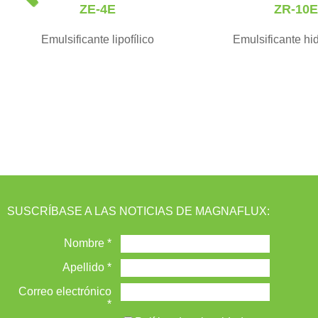
ZE-4E
ZR-10E
e
v
Emulsificante lipofílico
Emulsificante hid
i
o
u
s
SUSCRÍBASE A LAS NOTICIAS DE MAGNAFLUX: