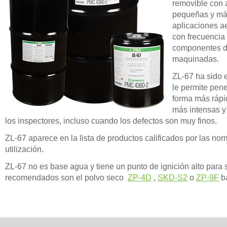
removible con 
pequeñas y más
aplicaciones ae
con frecuencia
componentes de
maquinadas.
ZL-67 ha sido 
le permite pene
forma más rápi
más intensas y 
los inspectores, incluso cuando los defectos son muy finos.
ZL-67 aparece en la lista de productos calificados por las 
utilización.
ZL-67 no es base agua y tiene un punto de ignición alto para 
recomendados son el polvo seco
ZP-4D
,
SKD-S2
o
ZP-9F
ba