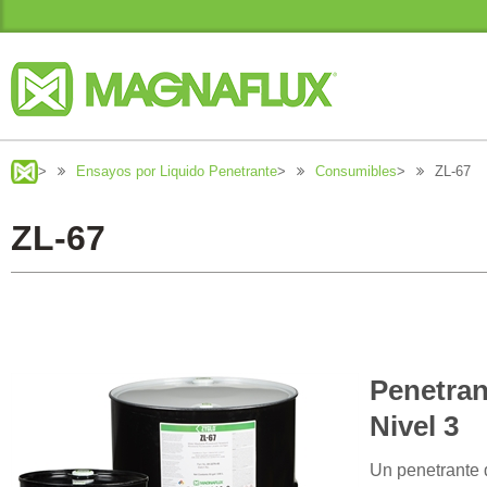
>
Ensayos por Liquido Penetrante
>
Consumibles
>
ZL-67
ZL-67
Penetran
Nivel 3
Un penetrante d