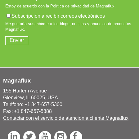
Magnaflux
155 Harlem Avenue
Glenview, IL 60025, USA
Teléfono: +1 847-657-5300
Fax: +1 847-657-5388
Contactar con el servicio de atención a cliente Magnaflux
L
T
Y
I
F