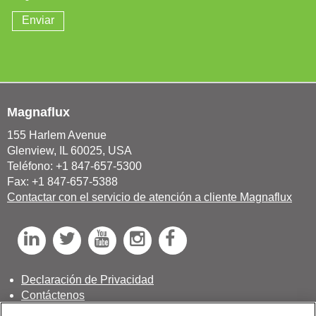
Magnaflux
155 Harlem Avenue
Glenview, IL 60025, USA
Teléfono: +1 847-657-5300
Fax: +1 847-657-5388
Contactar con el servicio de atención a cliente Magnaflux
L
T
Y
I
F
i
w
o
n
a
n
i
u
s
c
Declaración de Privacidad
Contáctenos
k
t
T
t
e
Carrera en Magnaflux