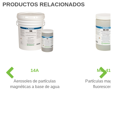
PRODUCTOS RELACIONADOS
P
N
14A
MG-41
r
e
e
x
Aerosoles de partículas
Partículas mag
v
t
magnéticas a base de agua
fluorescen
i
o
u
s