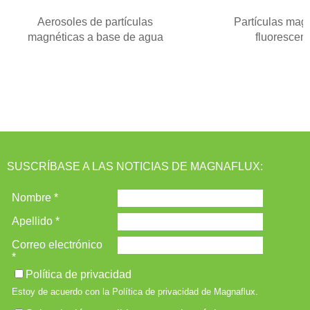
i
Aerosoles de partículas
Partículas mag
o
magnéticas a base de agua
fluorescen
u
s
SUSCRÍBASE A LAS NOTICIAS DE MAGNAFLUX: