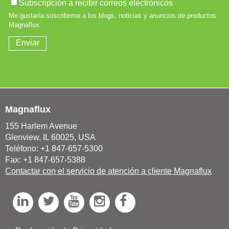
Magnaflux
155 Harlem Avenue
Glenview, IL 60025, USA
Teléfono: +1 847-657-5300
Fax: +1 847-657-5388
Contactar con el servicio de atención a cliente Magnaflux
L
T
Y
I
F
i
w
o
n
a