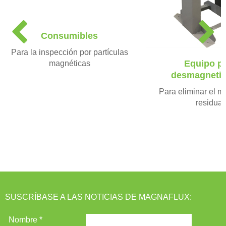
P
N
Consumibles
r
e
e
x
Para la inspección por partículas
v
t
Equipo p
magnéticas
i
desmagnetiz
o
u
Para eliminar el 
s
residual
SUSCRÍBASE A LAS NOTICIAS DE MAGNAFLUX: