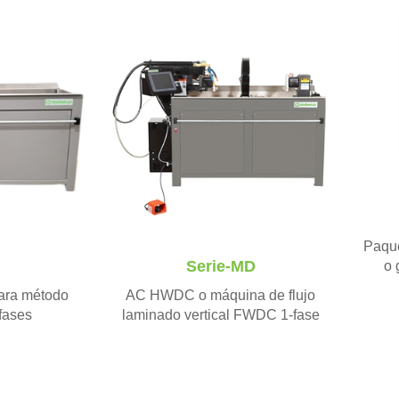
Paqu
Serie-MD
o 
ra método
AC HWDC o máquina de flujo
fases
laminado vertical FWDC 1-fase