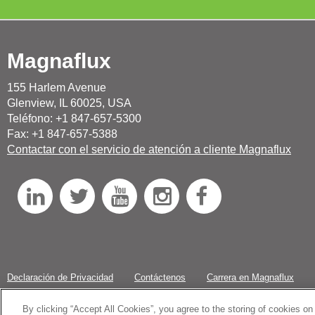
Magnaflux
155 Harlem Avenue
Glenview, IL 60025, USA
Teléfono: +1 847-657-5300
Fax: +1 847-657-5388
Contactar con el servicio de atención a cliente Magnaflux
L
T
Y
I
F
i
w
o
n
a
n
i
u
s
c
k
t
T
t
e
Declaración de Privacidad
Contáctenos
Carrera en Magnaflux
e
t
u
a
b
By clicking “Accept All Cookies”, you agree to the storing of cookies on