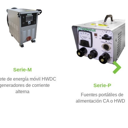
N
Serie-M
e
x
ete de energía móvil HWDC
t
Serie-P
generadores de corriente
alterna
Fuentes portátiles de
alimentación CA o HWD