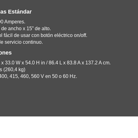
cas Estándar
00 Amperes.
de ancho x 15” de alto.
 fácil de usar con botón eléctrico on/off.
e servicio continuo.
iones
x 33.0 W x 54.0 H in / 86.4 L x 83.8 A x 137.2 A cm.
s (260,4 kg)
400, 415, 460, 560 V en 50 o 60 Hz.