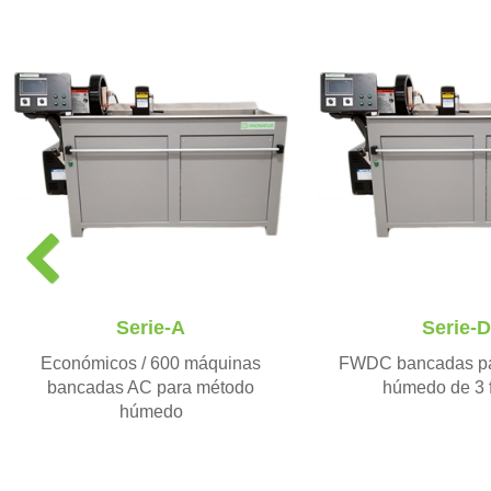
P
r
e
v
Serie-A
Serie-D
i
Económicos / 600 máquinas
FWDC bancadas pa
o
bancadas AC para método
húmedo de 3 
u
húmedo
s