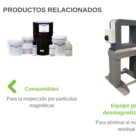
PRODUCTOS RELACIONADOS
P
Consumibles
r
e
Para la inspección por partículas
v
Equipo p
magnéticas
i
desmagnetiz
o
u
Para eliminar el 
s
residual