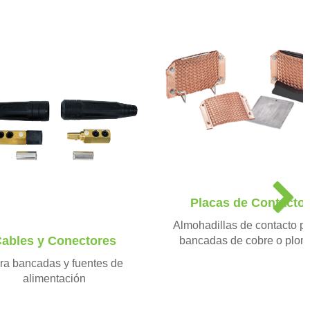
N
Placas de Contacto
e
x
Almohadillas de contacto p
t
ables y Conectores
bancadas de cobre o plo
ra bancadas y fuentes de
alimentación