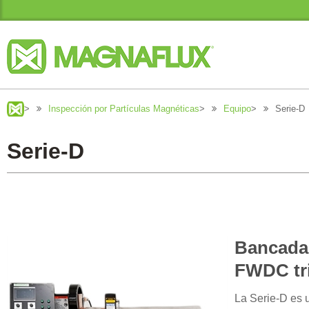
>
Inspección por Partículas Magnéticas
>
Equipo
>
Serie-D
Serie-D
Bancada
FWDC tri
La Serie-D es