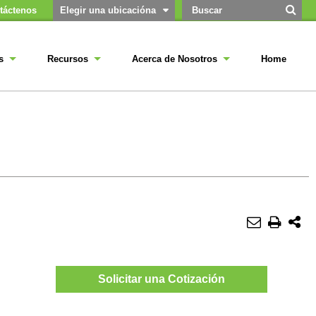
táctenos
Elegir una ubicacióna
s
Recursos
Acerca de Nosotros
Home
Solicitar una Cotización