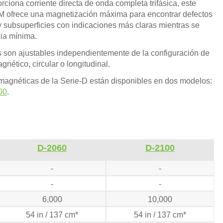
rciona corriente directa de onda completa trifásica, este
M ofrece una magnetización máxima para encontrar defectos
y subsuperficies con indicaciones más claras mientras se
ia mínima.
s son ajustables independientemente de la configuración de
ético, circular o longitudinal.
agnéticas de la Serie-D están disponibles en dos modelos:
00
.
D-2060
D-2100
-
-
-
-
6,000
10,000
54 in / 137 cm*
54 in / 137 cm*