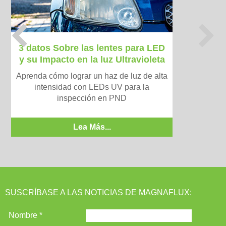
P
N
r
e
3 datos Sobre las lentes para LED
e
x
y su Impacto en la luz Ultravioleta
v
t
i
Aprenda cómo lograr un haz de luz de alta
o
intensidad con LEDs UV para la
u
inspección en PND
s
Lea Más...
SUSCRÍBASE A LAS NOTICIAS DE MAGNAFLUX: