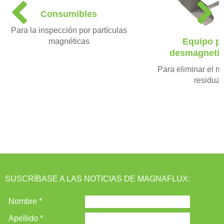
P
N
Consumibles
r
e
e
x
Para la inspección por partículas
v
t
Equipo p
magnéticas
i
desmagnetiz
o
Para eliminar el 
u
residual
s
SUSCRÍBASE A LAS NOTICIAS DE MAGNAFLUX: