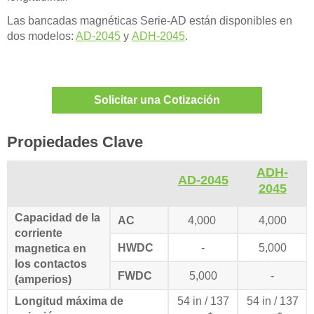
Las bancadas magnéticas Serie-AD están disponibles en
dos modelos:
AD-2045
y
ADH-2045
.
Solicitar una Cotización
Propiedades Clave
ADH-
AD-2045
2045
Capacidad de la
AC
4,000
4,000
corriente
HWDC
-
5,000
magnetica en
los contactos
FWDC
5,000
-
(amperios)
Longitud máxima de
54 in / 137
54 in / 137